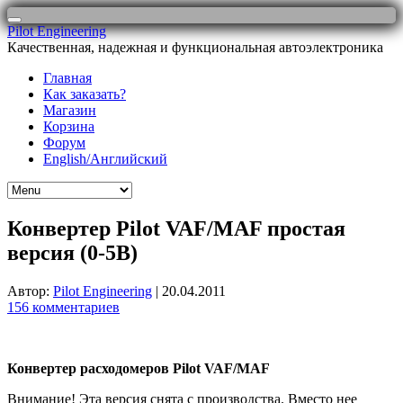
Перейти
Pilot Engineering
к
Качественная, надежная и функциональная автоэлектроника
содержимому
Главная
Как заказать?
Магазин
Корзина
Форум
English/Английский
Конвертер Pilot VAF/MAF простая
версия (0-5В)
Автор:
Pilot Engineering
|
20.04.2011
156 комментариев
Конвертер расходомеров Pilot VAF/MAF
Внимание! Эта версия снята с производства. Вместо нее