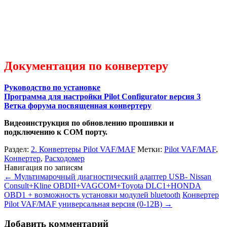
Документация по конвертеру
Руководство по установке
Программа для настройки Pilot Configurator версия 3
Ветка форума посвященная конвертеру
Видеоинструкция по обновлению прошивки и
подключению к COM порту.
Раздел:
2. Конвертеры Pilot VAF/MAF
Метки:
Pilot VAF/MAF
,
Конвертер
,
Расходомер
Навигация по записям
←
Мультимарочный диагностический адаптер USB- Nissan
Consult+Kline OBDII+VAGCOM+Toyota DLC1+HONDA
OBD1 + возможность установки модулей bluetooth
Конвертер
Pilot VAF/MAF универсальная версия (0-12В)
→
Добавить комментарий