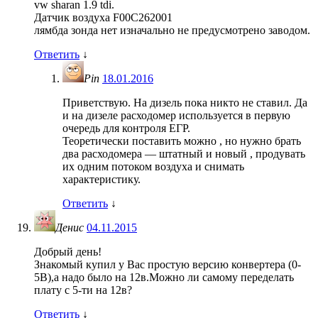
vw sharan 1.9 tdi.
Датчик воздуха F00C262001
лямбда зонда нет изначально не предусмотрено заводом.
Ответить
↓
Pin
18.01.2016
Приветствую. На дизель пока никто не ставил. Да
и на дизеле расходомер используется в первую
очередь для контроля ЕГР.
Теоретически поставить можно , но нужно брать
два расходомера — штатный и новый , продувать
их одним потоком воздуха и снимать
характеристику.
Ответить
↓
Денис
04.11.2015
Добрый день!
Знакомый купил у Вас простую версию конвертера (0-
5В),а надо было на 12в.Можно ли самому переделать
плату с 5-ти на 12в?
Ответить
↓