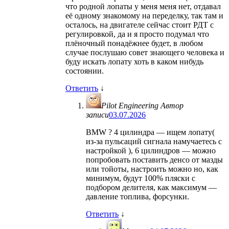
что родной лопаты у меня меня нет, отдавал
её одному знакомому на переделку, так там и
осталось, на двигателе сейчас стоит РДТ с
регулировкой, да и я просто подумал что
плёночный понадёжнее будет, в любом
случае послушаю совет знающего человека и
буду искать лопату хоть в каком нибудь
состоянии.
Ответить
↓
Pilot Engineering
Автор
записи
03.07.2026
BMW ? 4 цилиндра — ищем лопату(
из-за пульсаций сигнала намучаетесь с
настройкой ), 6 цилиндров — можно
попробовать поставить денсо от мазды
или тойоты, настроить можно но, как
минимум, будут 100% пляски с
подбором делителя, как максимум —
давление топлива, форсунки.
Ответить
↓