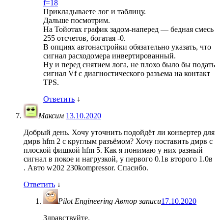
f=18
Прикладываете лог и таблицу.
Дальше посмотрим.
На Тойотах график задом-наперед — бедная смесь
255 отсчетов, богатая -0.
В опциях автонастройки обязательно указать, что
сигнал расходомера инвертированный.
Ну и перед снятием лога, не плохо было бы подать
сигнал Vf с диагностического разъема на контакт
TPS.
Ответить
↓
Максим
13.10.2020
Добрый день. Хочу уточнить подойдёт ли конвертер для
дмрв hfm 2 с круглым разъёмом? Хочу поставить дмрв с
плоской фишкой hfm 5. Как я понимаю у них разный
сигнал в покое и нагрузкой, у первого 0.1в второго 1.0в
. Авто w202 230kompressor. Спасибо.
Ответить
↓
Pilot Engineering
Автор записи
17.10.2020
Здравствуйте.