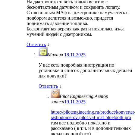
На джетроник ставить только версию с
бесконтактным датчиком и сохранять лопату.
С пленочным МАф на джетронике намучаетесь с
подбором делителя и,возможно, придется
поднимать давление топлива.
Бесконтактная версия как раз и появилась из-за
мучений людей с джетроником.
Ответить
↓
Михаил
18.11.2025
У вас есть подробная инструкция по
установке и список дополнительных деталей
для покупки?
Ответить
↓
Pilot Engineering
Автор
записи
19.11.2025
https://pilotengineering.ru/product/konverter
rashodomerov-pilot-vaf-maf-bluetooth-pro
там все подробно показано и
рассказано ( в т.ч. и в дополнительных
вкладках под фото)