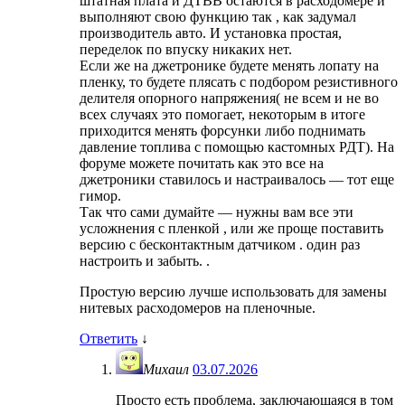
штатная плата и ДТВВ остаются в расходомере и
выполняют свою функцию так , как задумал
производитель авто. И установка простая,
переделок по впуску никаких нет.
Если же на джетронике будете менять лопату на
пленку, то будете плясать с подбором резистивного
делителя опорного напряжения( не всем и не во
всех случаях это помогает, некоторым в итоге
приходится менять форсунки либо поднимать
давление топлива с помощью кастомных РДТ). На
форуме можете почитать как это все на
джетроники ставилось и настраивалось — тот еще
гимор.
Так что сами думайте — нужны вам все эти
усложнения с пленкой , или же проще поставить
версию с бесконтактным датчиком . один раз
настроить и забыть. .
Простую версию лучше использовать для замены
нитевых расходомеров на пленочные.
Ответить
↓
Михаил
03.07.2026
Просто есть проблема, заключающаяся в том