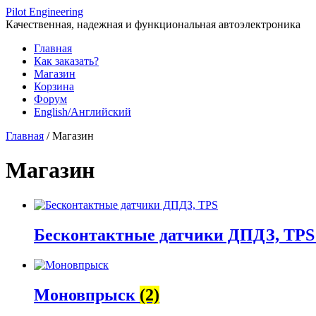
Перейти
Pilot Engineering
к
Качественная, надежная и функциональная автоэлектроника
содержимому
Главная
Как заказать?
Магазин
Корзина
Форум
English/Английский
Главная
/ Магазин
Магазин
Бесконтактные датчики ДПДЗ, TP
Моновпрыск
(2)