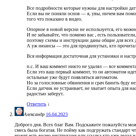
Все подробности которые нужны для настройки датч
Если вы не поняли основ — я, увы, ничем вам помоч
того что показано в видео.
Опорное в новой версии не используется, его можно
И не забывайте, что помимо вас , есть пользовател
поэтому схемы и инструкции даны общие для всех д
А уж нюансы — это для продвинутых, кто прочитал 
Вся информация достаточная для установки и настр
п.с. И ваш коммент никто не удалял — все коммен
Если это ваш первый коммент, то он автоматом идет
остальные уже будут появляться автоматом.
Но за голословные обвинения и срач банить буду н
Если датчик не устраивает, не хватает опыта для на
радостью заберут.
Ответить
↓
Александр
16.04.2023
Доброго дня. Всех благ Вам. Подскажите пожалуйста може
смесь была богатая. Не пойму как подгружать стандарт ч
может есть видео инструкция или ссылка кто уже делал 