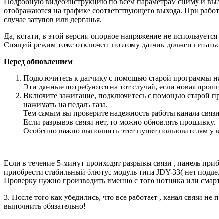
Подробную видеоинструкцию по всем параметрам сниму и выло
отображаются на графике соответствующего выхода. При работе 
случае затупов или дерганья.
Да, кстати, в этой версии опорное напряжение не используется 
Спящий режим тоже отключен, поэтому датчик должен питатьс
Перед обновлением
Подключитесь к датчику с помощью старой программы на
Эти данные потребуются на тот случай, если новая проши
Включите зажигание, подключитесь с помощью старой пр
нажимать на педаль газа.
Тем самым вы проверите надежность работы канала связи
Если разрывов связи нет, то можно обновлять прошивку.
Особенно важно выполнить этот пункт пользователям у к
Если в течение 5-минут проиходят разрывы связи , панель при
приобрести стабильный блютус модуль типа JDY-33( нет поддел
Проверку нужно производить именно с того нотника или смартф
3. После того как убедились, что все работает , канал связи н
выполнить обязательно!