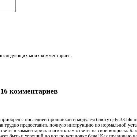
ля последующих моих комментариев.
 16 комментариев
приобрел с последней прошивкой и модулем блютуз jdy-33-blu п
к трудно предоставить полную инструкцию по нормальной устан
ответы в комментариях и искать там ответы на свои вопросы. Бл
жет быть и хороший но вот по установке беда! Как правильно н