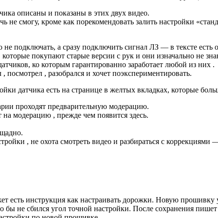
ика описаны и показаны в этих двух видео.
ь не смогу, кроме как порекомендовать залить настройки «станда
 не подключать, а сразу подключить сигнал ЛЗ — в тексте есть 
и, которые покупают старые версии с рук и они изначально не з
атчиков, ко которым гарантированно заработает любой из них .
, посмотрел , разобрался и хочет поэкспериментировать.
ойки датчика есть на странице в желтых вкладках, которые боль
тарии проходят предварительную модерацию.
 на модерацию , прежде чем появится здесь.
ещадно.
стройки , не охота смотреть видео и разбираться с коррекциями 
т есть инструкция как настраивать дорожки. Новую прошивку ус
то бы не сбился угол точной настройки. После сохранения пишет
настройки по новой прошивке.