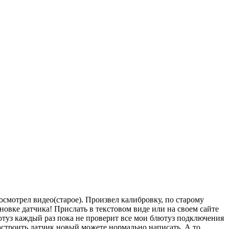
осмотрел видео(старое). Произвел калибровку, по старому
овке датчика! Прислать в текстовом виде или на своем сайте
ютуз каждый раз пока не проверит все мои блютуз подключения
астроить датчик новый можете нормально написать. А то