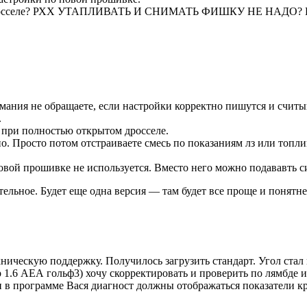
 дросселе? РХХ УТАПЛИВАТЬ И СНИМАТЬ ФИШКУ НЕ НАДО? И на
имания не обращаете, если настройки корректно пишутся и считы
.
 при полностью открытом дросселе.
 Просто потом отстраиваете смесь по показаниям лз или топл
вой прошивке не используется. Вместо него можно подававть си
ельное. Будет еще одна версия — там будет все проще и понятне
ническую поддержку. Получилось загрузить стандарт. Угол стал 
ор 1.6 АЕА гольф3) хочу скорректировать и проверить по лямбде и
 в программе Вася диагност должны отображаться показатели кр