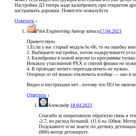
Настройки ДЗ теперь надо калибровать при открытом
настраивать дорожки. Помогите пожалуйста
Ответить
↓
Pilot Engineering
Автор записи
17.04.2023
Приветствую.
1.Если у вас старый модуль hc-06, то на ошибку вн
2. Выбираете настройки, потом подкручиваете угол
3. Калибровка в новой версии из программы только
Никаких утапливний РХХ и снятий фишки не нужно.
4. В проводке ничего переподключать не нужно.
Опорное от ref можно отключить вообще — оно в но
Видео и инструкции нет , потому что ПО не окончат
Ответить
↓
Александр
18.04.2023
Спасибо за оперативную обратную связь и тех
-2.7. но расход большой. (11.6 на 100км. Мот
Подскажите если знаете по датчику детонации
(800) мотор детонирует.