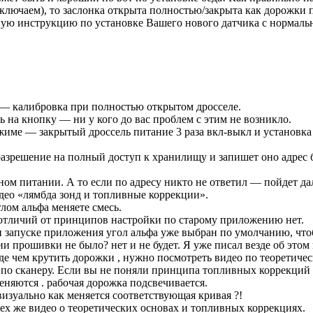
дключаем), то заслонка открыта полностью/закрыта как дорожки
ную инструкцию по установке Вашего нового датчика с нормаль
 — калибровка при полностью открытом дросселе.
 на кнопку — ни у кого до вас проблем с этим не возникло.
ежиме — закрытый дроссель питание 3 раза вкл-выкл и установка
зрешение на полный доступ к хранилищу и запишет оно адрес б
ом питании. А то если по адресу никто не ответил — пойдет да
идео «лямбда зонд и топливные коррекции».
лом альфа меняете смесь.
 отличий от принципов настройки по старому приложению нет.
 запуске приложения угол альфа уже выбран по умолчанию, чтоб
и прошивки не было? нет и не будет. Я уже писал везде об этом
де чем крутить дорожки , нужно посмотреть видео по теоретиче
по сканеру. Если вы не поняли принципа топливных коррекций 
еняются . рабочая дорожка подсвечивается.
изуально как меняется соответствующая кривая ?!
тех же видео о теоретических основах и топливных коррекциях.