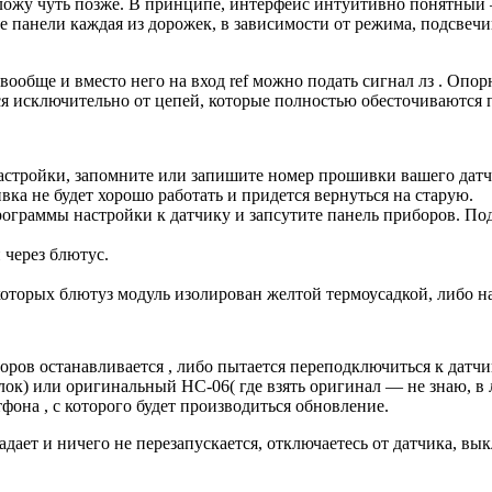
жу чуть позже. В принципе, интерфейс интуитивно понятный —
панели каждая из дорожек, в зависимости от режима, подсвечива
вообще и вместо него на вход ref можно подать сигнал лз . Опор
я исключительно от цепей, которые полностью обесточиваются
стройки, запомните или запишите номер прошивки вашего датчик
вка не будет хорошо работать и придется вернуться на старую.
ограммы настройки к датчику и запсутите панель приборов. Под
 через блютус.
оторых блютуз модуль изолирован желтой термоусадкой, либо н
боров останавливается , либо пытается переподключиться к дат
ок) или оригинальный HC-06( где взять оригинал — не знаю, в л
она , с которого будет производиться обновление.
е падает и ничего не перезапускается, отключаетесь от датчика, 