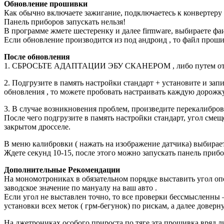
Обновление прошивки
Как обычно включаете зажигание, подключаетесь к конверте
Панель приборов запускать нельзя!
В программе жмете шестеренку и далее firmware, выбираете ф
Если обновление производится из под андроид , то файл пр
После обновления
1. СБРОСЬТЕ АДАПТАЦИИ ЭБУ СКАНЕРОМ , либо путем отключе
2. Подгрузите в память настройки стандарт + установите и зап
обновления , то можете пробовать настраивать каждую дорожк
3. В случае возникновения проблем, произведите перекали
После чего подгрузите в память настройки стандарт, угол смещ
закрытом дросселе.
В меню калибровки ( нажать на изображение датчика) выбирае
Ждете секунд 10-15, после этого можно запускать панель прибо
Дополнительные
Рекомендации
На мономотрониках в обязательном порядке выставить угол опер
заводское значение по мануалу на ваш авто .
Если угол не выставлен точно, то все проверки бессмысленны 
установки всех меток ( грм-бегунок) по рискам, а далее дове
На джетрониках особого прироста по тяге эта прошивка вряд л