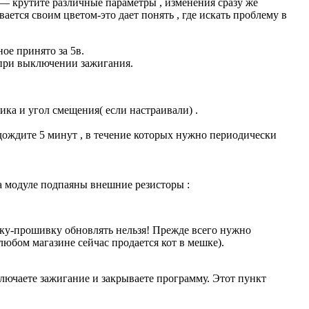
 крутите различные параметры , изменения сразу же
ется своим цветом-это дает понять , где искать проблему в
ное принято за 5в.
 при выключении зажигания.
а и угол смещения( если настраивали) .
ождите 5 минут , в течение которых нужно периодически
а модуле подпаяны внешние резисторы :
чику-прошивку обновлять нельзя! Прежде всего нужно
юбом магазине сейчас продается кот в мешке).
выключаете зажигание и закрываете программу. Этот пункт