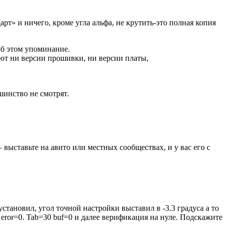
рт» и ничего, кроме угла альфа, не крутить-это полная копия
об этом упоминание.
нают ни версии прошивки, ни версии платы,
шинство не смотрят.
— выставьте на авито или местных сообществах, и у вас его с
тановил, угол точной настройки выставил в -3.3 градуса а то
 eror=0. Tab=30 buf=0 и далее верификация на нуле. Подскажите