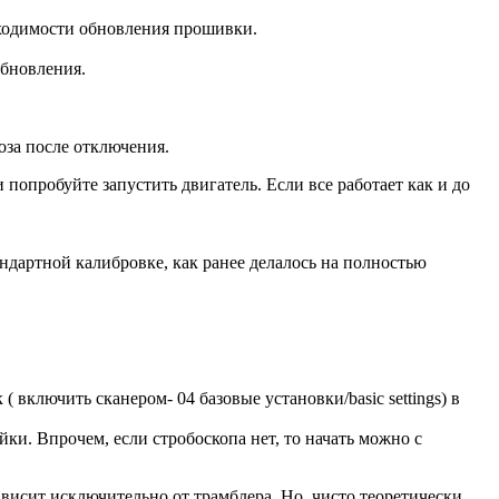
ходимости обновления прошивки.
обновления.
за после отключения.
попробуйте запустить двигатель. Если все работает как и до
андартной калибровке, как ранее делалось на полностью
включить сканером- 04 базовые установки/basic settings) в
ки. Впрочем, если стробоскопа нет, то начать можно с
ависит исключительно от трамблера. Но, чисто теоретически,