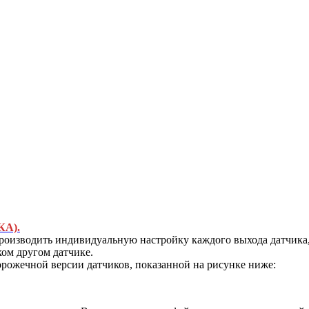
КА).
роизводить индивидуальную настройку каждого выхода датчика
ком другом датчике.
орожечной версии датчиков, показанной на рисунке ниже: