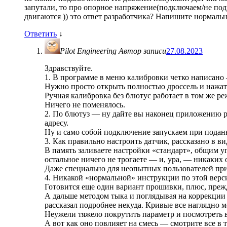
запутали, то про опорное напряжение(подключаем/не по
двигаются )) это ответ разработчика? Напишите нормаль
Ответить
↓
Pilot Engineering
Автор записи
27.08.2023
Здравствуйте.
1. В программе в меню калибровки четко написано
Нужно просто открыть полностью дроссель и нажать
Ручная калибровка без блютус работает в том же р
Ничего не поменялось.
2. По блютуз — ну дайте вы наконец приложению ра
адресу.
Ну и само собой подключение запускаем при поданн
3. Как правильно настроить датчик, рассказано в в
В память заливаете настройки «стандарт», общим уг
остальное ничего не трогаете — и, ура, — никаких
Даже специально для неопытных пользователей при
4. Никакой «нормальной» инструкции по этой верси
Готовится еще один вариант прошивки, плюс, преж
А дальше методом тыка и поглядывая на коррекции 
рассказал подробнее некуда. Кривые все наглядно м
Неужели тяжело покрутить параметр и посмотреть в
А вот как оно повлияет на смесь — смотрите все в 