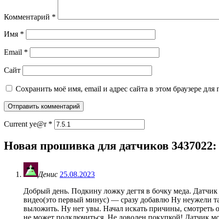
Комментарий
*
Имя
*
Email
*
Сайт
Сохранить моё имя, email и адрес сайта в этом браузере д
Current ye@r
*
Новая прошивка для датчиков 3437022
:
Денис
25.08.2023
Добрый день. Подкину ложку дегтя в бочку меда. Датчик 
видео(это первый минус) — сразу добавлю Ну неужели та
выложить. Ну нет увы. Начал искать причины, смотреть 
не может подключиться. Не доволен покупкой! Датчик мо