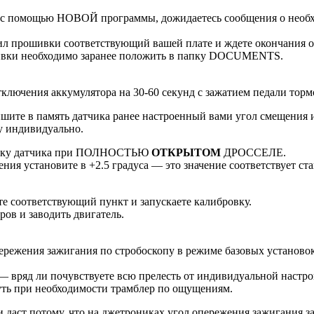
ру с помощью НОВОЙ программы, дожидаетесь сообщения о необ
аил прошивки соответствующий вашей плате и ждете окончания 
ошивки необходимо заранее положить в папку DOCUMENTS.
ния аккумулятора на 30-60 секунд с зажатием педали тормо
ишите в память датчика ранее настроенный вами угол смещения и 
у индивидуально.
бровку датчика при ПОЛНОСТЬЮ
ОТКРЫТОМ
ДРОССЕЛЕ.
ения установите в +2.5 градуса — это значение соответствует ст
те соответствующий пункт и запускаете калибровку.
ров и заводить двигатель.
ежения зажигания по стробоскопу в режиме базовых установок ( 
— вряд ли почувствуете всю прелесть от индивидуальной настрой
рнуть при необходимости трамблер по ощущениям.
и даст потому, что на джетрониках угол опережения зажигания з