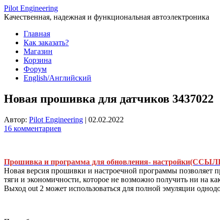
Перейти
Pilot Engineering
к
Качественная, надежная и функциональная автоэлектроника
содержимому
Главная
Как заказать?
Магазин
Корзина
Форум
English/Английский
Новая прошивка для датчиков 3437022
Автор:
Pilot Engineering
|
02.02.2022
16 комментариев
Прошивка и программа для обновления- настройки(ССЫЛ
Новая версия прошивки и настроечной программы позволяет п
тяги и экономичности, которое не возможно получить ни на ка
Выход out 2 может использоваться для полной эмуляции однод