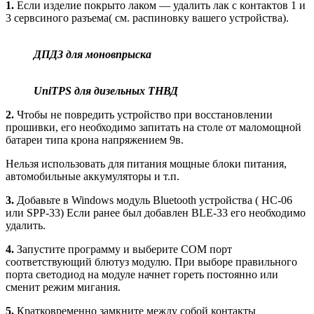
1.
Если изделие покрыто лаком — удалить лак с контактов 1 и
3 сервсиного разъема( см. распиновку вашего устройства).
ДПДЗ для моновпрыска
UniTPS для дизельных ТНВД
2.
Чтобы не повредить устройство при восстановлении
прошивки, его необходимо запитать на столе от маломощной
батареи типа крона напряжением 9в.
Нельзя использовать для питания мощные блоки питания,
автомобильные аккумуляторы и т.п.
3.
Добавьте в Windows модуль Bluetooth устройства ( HC-06
или SPP-33) Если ранее был добавлен BLE-33 его необходимо
удалить.
4.
Запустите программу и выберите COM порт
соответствующий блютуз модулю. При выборе правильного
порта светодиод на модуле начнет гореть постоянно или
сменит режим мигания.
5.
Кратковременно замкните между собой контакты