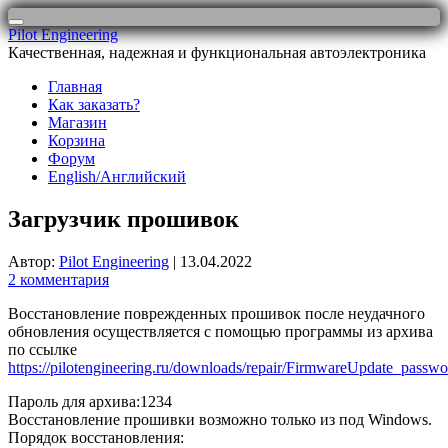
Перейти
Pilot Engineering
к
Качественная, надежная и функциональная автоэлектроника
содержимому
Главная
Как заказать?
Магазин
Корзина
Форум
English/Английский
Загрузчик прошивок
Автор:
Pilot Engineering
|
13.04.2022
2 комментария
Восстановление поврежденных прошивок после неудачного
обновления осуществляется с помощью программы из архива
по ссылке
https://pilotengineering.ru/downloads/repair/FirmwareUpdate_passw
Пароль для архива:1234
Восстановление прошивки возможно только из под Windows.
Порядок восстановления: