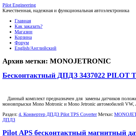
Перейти
Pilot Engineering
к
Качественная, надежная и функциональная автоэлектроника
содержимому
Главная
Как заказать?
Магазин
Корзина
Форум
English/Английский
Архив метки:
MONOJETRONIC
Бесконтактный ДПДЗ 3437022 PILOT TP
Данный комплект предназначен для замены датчиков положения 
моновпрыски Mono Motronic и Mono Jetronic автомобилей VW, AUD
Раздел:
4. Конвертер ДПДЗ Pilot TPS Coverter
Метки:
MONOJE
ДПДЗ
Pilot APS бесконтактный магнитный да