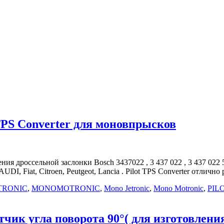
S Converter для моновпрысков
дроссельной заслонки Bosch 3437022 , 3 437 022 , 3 437 022 51
I, Fiat, Citroen, Peutgeot, Lancia . Pilot TPS Converter отличн
TRONIC
,
MONOMOTRONIC
,
Mono Jetronic
,
Mono Motronic
,
PIL
тчик угла поворота 90°( для изготовлен