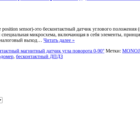
e position sensor)-это бесконтактный датчик углового положения
я специальная микросхема, включающая в себя элементы, принц
т аналоговый выход…
Читать далее »
онтактный магнитный датчик угла поворота 0-90°
Метки:
MONOJ
одомер
,
бесконтактный ДПДЗ