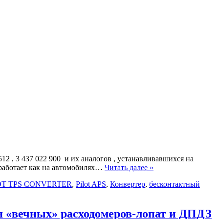
2 , 3 437 022 900 и их аналогов , устанавливавшихся на
о работает как на автомобилях…
Читать далее »
OT TPS CONVERTER
,
Pilot APS
,
Конвертер
,
бесконтактный
ия «вечных» расходомеров-лопат и ДПДЗ