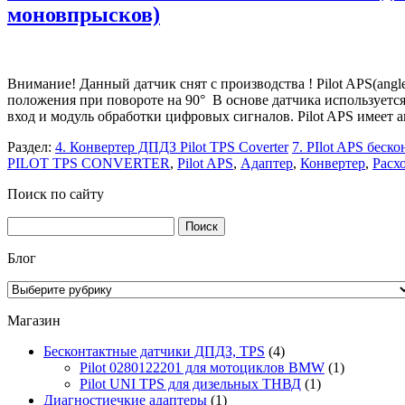
моновпрысков)
Внимание! Данный датчик снят с производства ! Pilot APS(angl
положения при повороте на 90° В основе датчика используетс
вход и модуль обработки цифровых сигналов. Pilot APS имее
Раздел:
4. Конвертер ДПДЗ Pilot TPS Coverter
7. PIlot APS беск
PILOT TPS CONVERTER
,
Pilot APS
,
Адаптер
,
Конвертер
,
Расх
Поиск по сайту
Найти:
Блог
Блог
Магазин
Бесконтактные датчики ДПДЗ, TPS
(4)
Pilot 0280122201 для мотоциклов BMW
(1)
Pilot UNI TPS для дизельных ТНВД
(1)
Диагностиечкие адаптеры
(1)