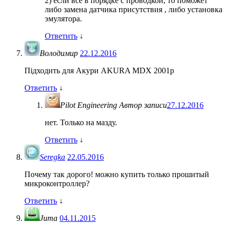
2) если все в порядке с проводкой, то поможет
либо замена датчика присутствия , либо установка
эмулятора.
Ответить
↓
Володимир
22.12.2016
Підходить для Акури AKURA MDX 2001р
Ответить
↓
Pilot Engineering
Автор записи
27.12.2016
нет. Только на мазду.
Ответить
↓
Seregka
22.05.2016
Почему так дорого! можно купить только прошитый
микроконтроллер?
Ответить
↓
Juma
04.11.2015