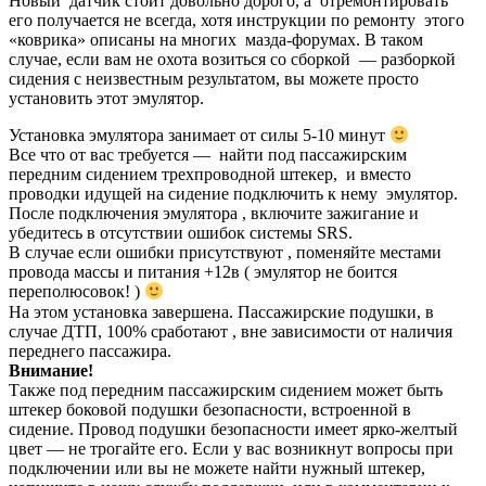
Новый датчик стоит довольно дорого, а отремонтировать
его получается не всегда, хотя инструкции по ремонту этого
«коврика» описаны на многих мазда-форумах. В таком
случае, если вам не охота возиться со сборкой — разборкой
сидения с неизвестным результатом, вы можете просто
установить этот эмулятор.
Установка эмулятора занимает от силы 5-10 минут
Все что от вас требуется — найти под пассажирским
передним сидением трехпроводной штекер, и вместо
проводки идущей на сидение подключить к нему эмулятор.
После подключения эмулятора , включите зажигание и
убедитесь в отсутствии ошибок системы SRS.
В случае если ошибки присутствуют , поменяйте местами
провода массы и питания +12в ( эмулятор не боится
переполюсовок! )
На этом установка завершена. Пассажирские подушки, в
случае ДТП, 100% сработают , вне зависимости от наличия
переднего пассажира.
Внимание!
Также под передним пассажирским сидением может быть
штекер боковой подушки безопасности, встроенной в
сидение. Провод подушки безопасности имеет ярко-желтый
цвет — не трогайте его. Если у вас возникнут вопросы при
подключении или вы не можете найти нужный штекер,